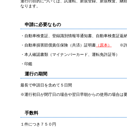
運行の目的については、試運転、新規登録、新規検査、継
なります。
申請に必要なもの
・自動車検査証、登録識別情報等通知書、自動車検査証返
・自動車損害賠償責任保険（共済）証明書
（原本）
※許
・本人確認書類（マイナンバーカード、運転免許証等）
・印鑑
運行の期間
最長で申請日を含めて５日間
※運行初日が閉庁日の場合や翌日早朝からの使用の場合は
手数料
１件につき７５０円