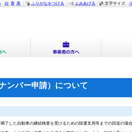
色
白
青
黒
ふりがなをつける
よみあげる
文字サイズ
ナンバー申請）について
が満了した自動車の継続検査を受けるための陸運支局等までの回送の場