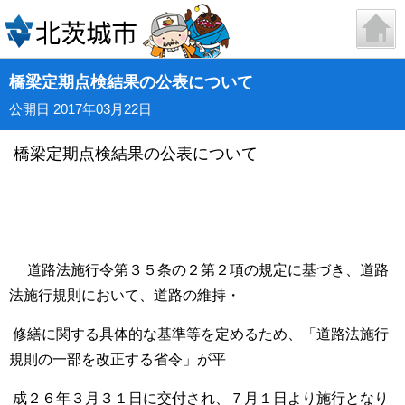
橋梁定期点検結果の公表について
公開日 2017年03月22日
橋梁定期点検結果の公表について
道路法施行令第３５条の２第２項の規定に基づき、道路
法施行規則において、道路の
維持・
修繕に関する具体的な
基準等を定めるため、「道路法施行
規則の一部を改正する省
令」が平
成２６年３月３１日に交付され、７月１日より施行
となり