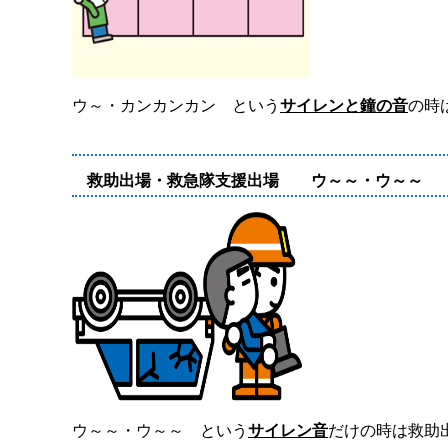
ウ～・カンカンカン という
サイレンと鐘の音
の時
救助出場・救急隊支援出場 ウ～～・ウ～～
ウ～～・ウ～～ という
サイレン音
だけの時は救助