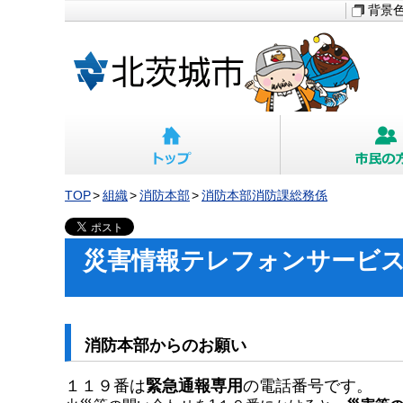
背景
TOP
組織
消防本部
消防本部消防課総務係
災害情報テレフォンサービ
消防本部からのお願い
１１９番は
緊急通報専用
の電話番号です。