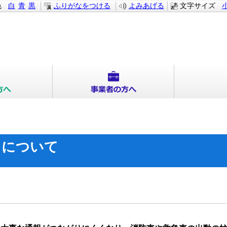
色
白
青
黒
ふりがなをつける
よみあげる
文字サイズ
スについて