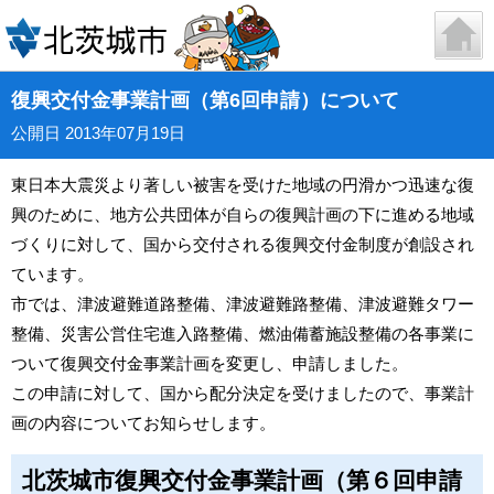
復興交付金事業計画（第6回申請）について
公開日 2013年07月19日
東日本大震災より著しい被害を受けた地域の円滑かつ迅速な復
興のために、地方公共団体が自らの復興計画の下に進める地域
づくりに対して、国から交付される復興交付金制度が創設され
ています。
市では、津波避難道路整備、津波避難路整備、津波避難タワー
整備、災害公営住宅進入路整備、燃油備蓄施設整備の各事業に
ついて復興交付金事業計画を変更し、申請しました。
この申請に対して、国から配分決定を受けましたので、事業計
画の内容についてお知らせします。
北茨城市復興交付金事業計画（第６回申請