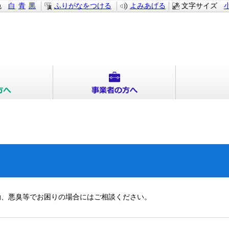
色
白
青
黒
ふりがなをつける
よみあげる
文字サイズ
動、悪臭等でお困りの場合にはご相談ください。