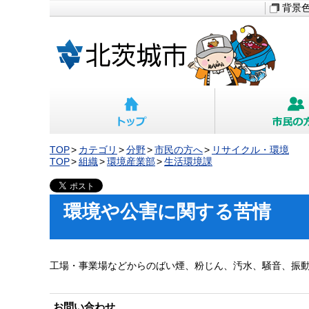
背景
TOP
カテゴリ
分野
市民の方へ
リサイクル・環境
TOP
組織
環境産業部
生活環境課
環境や公害に関する苦情
工場・事業場などからのばい煙、粉じん、汚水、騒音、振
お問い合わせ