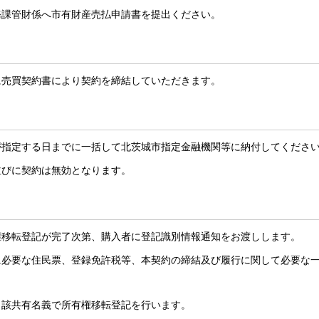
務課管財係へ市有財産売払申請書を提出ください。
に売買契約書により契約を締結していただきます。
が指定する日までに一括して北茨城市指定金融機関等に納付してくださ
並びに契約は無効となります。
権移転登記が完了次第、購入者に登記識別情報通知をお渡しします。
に必要な住民票、登録免許税等、本契約の締結及び履行に関して必要な
当該共有名義で所有権移転登記を行います。