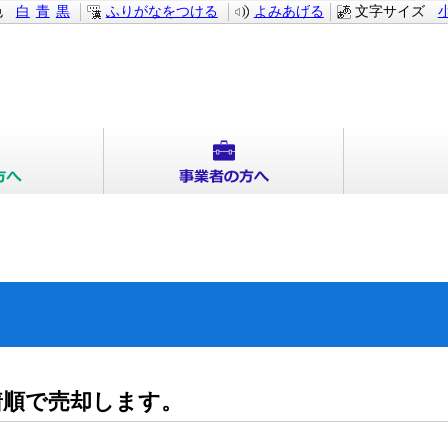
色
白
青
黒
ふりがなをつける
よみあげる
文字サイズ
着順で売却します。