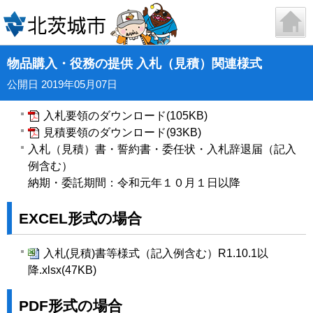
物品購入・役務の提供 入札（見積）関連様式
公開日 2019年05月07日
入札要領のダウンロード(105KB)
見積要領のダウンロード(93KB)
入札（見積）書・誓約書・委任状・入札辞退届（記入
例含む）
納期・委託期間：令和元年１０月１日以降
EXCEL形式の場合
入札(見積)書等様式（記入例含む）R1.10.1以
降.xlsx(47KB)
PDF形式の場合