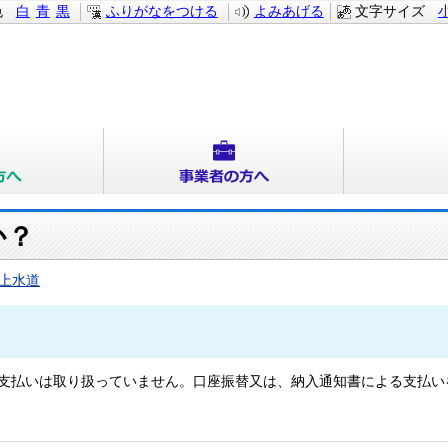
色
白
青
黒
ふりがなをつける
よみあげる
文字サイズ
か？
上水道
支払いは取り扱っていません。口座振替又は、納入通知書による支払い