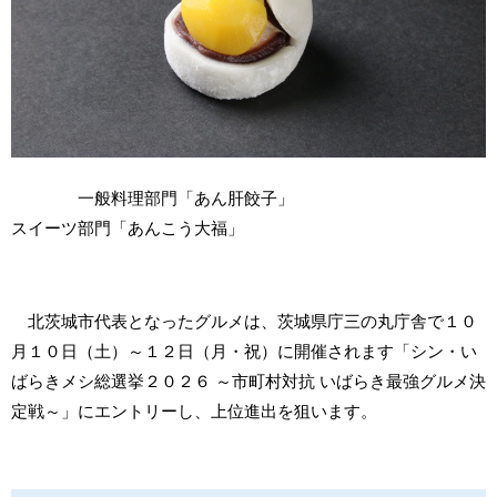
一般料理部門「あん肝餃子」
スイーツ部門「あんこう大福」
北茨城市代表となったグルメは、茨城県庁三の丸庁舎で１０
月１０日（土）～１２日（月・祝）に開催されます「シン・い
ばらきメシ総選挙２０２６ ～市町村対抗 いばらき最強グルメ決
定戦～」にエントリーし、上位進出を狙います。