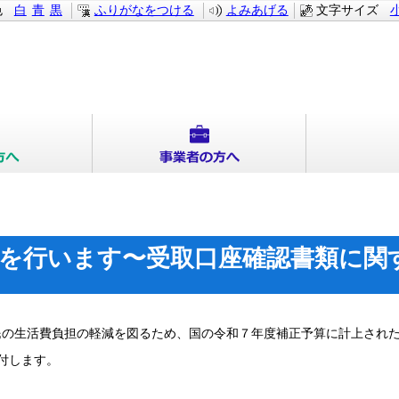
色
白
青
黒
ふりがなをつける
よみあげる
文字サイズ
を行います〜受取口座確認書類に関
の生活費負担の軽減を図るため、国の令和７年度補正予算に計上された
給付します。