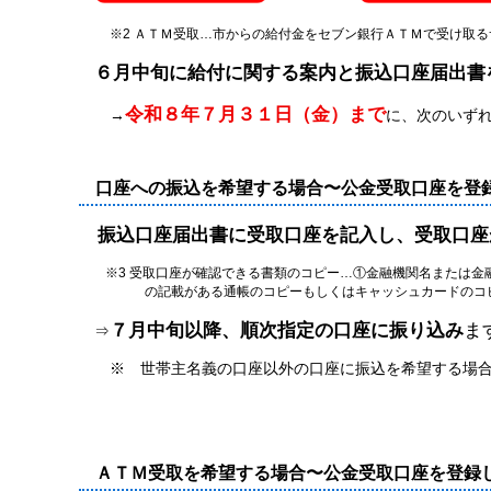
※2 ＡＴＭ受取…市からの給付金をセブン銀行ＡＴＭで受け取る
６月中旬に給付に関する案内と振込口座届出書
令和８年７月３１日（金）まで
→
に、次のいず
口座への振込を希望する場合〜公金受取口座を登
振込口座届出書に受取口座を記入し、受取口座
※3 受取口座が確認できる書類のコピー…①金融機関名または金
の記載がある通帳のコピーもしくはキャッシュカードのコピー
７月中旬以降、順次指定の口座に振り込み
ま
⇒
※ 世帯主名義の口座以外の口座に振込を希望する場合
ＡＴＭ受取を希望する場合〜公金受取口座を登録