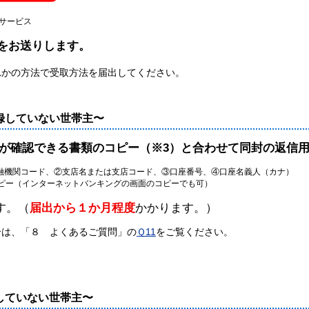
サービス
をお送りします。
れかの方法で受取方法を届出してください。
録していない世帯主〜
が確認できる書類のコピー（※3）と合わせて同封の返信
融機関コード、②支店名または支店コード、③口座番号、④口座名義人（カナ）
（インターネットバンキングの画面のコピーでも可）
す。（
届出から１か月程度
かかります。）
は、「８ よくあるご質問」の
Ｑ11
をご覧ください。
していない世帯主〜