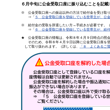
６月中旬に公金受取口座に振り込むことを記載
※ 公金受取口座への振込以外の方法で給付金を受け取り
⇒「
５ 公金受取口座を登録している世帯主が、公
※ 給付金の受取を辞退したい方→手続きが必要です。
⇒「
６ 公金受取口座を登録している世帯主が、給
★ 公金受取口座の情報は、令和８年４月９日時点の照
そのため、令和８年４月９日以降に公金受取口座を登録
して取り扱われます。（詳しくは、
「８ よくあるご質