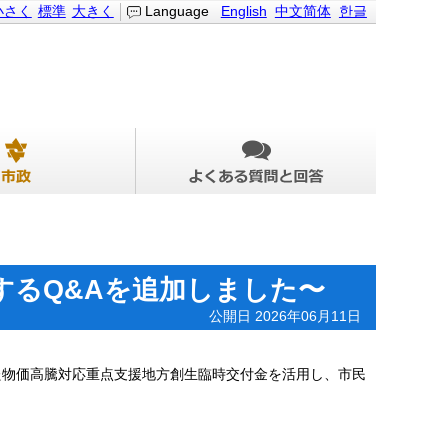
小さく
標準
大きく
Language
English
中文简体
한글
するQ&Aを追加しました〜
公開日 2026年06月11日
物価高騰対応重点支援地方創生臨時交付金を活用し、市民