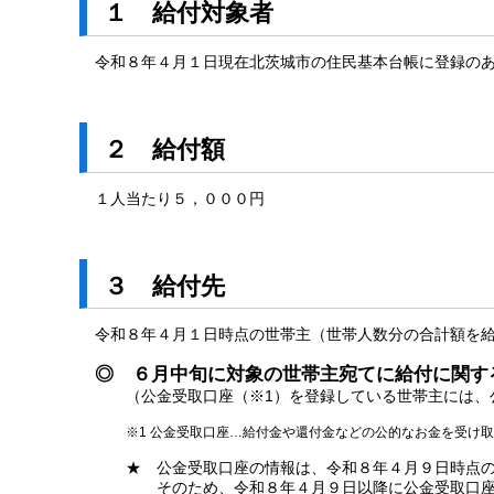
１ 給付対象者
令和８年４月１日現在北茨城市の住民基本台帳に登録の
２ 給付額
１人当たり５，０００円
３ 給付先
令和８年４月１日時点の世帯主（世帯人数分の合計額を
◎ ６月中旬に対象の世帯主宛てに給付に関す
（公金受取口座（※1）を登録している世帯主には、公
※1 公金受取口座…給付金や還付金などの公的なお金を受け
★ 公金受取口座の情報は、令和８年４月９日時点の
そのため、令和８年４月９日以降に公金受取口座を登