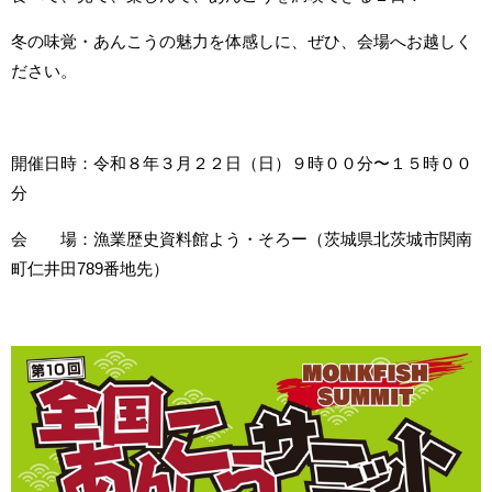
冬の味覚・あんこうの魅力を体感しに、ぜひ、会場へお越しく
ださい。
開催日時：令和８年３月２２日（日）９時００分〜１５時００
分
会 場：漁業歴史資料館よう・そろー（茨城県北茨城市関南
町仁井田789番地先）