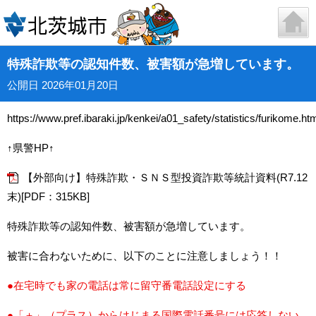
特殊詐欺等の認知件数、被害額が急増しています。
公開日 2026年01月20日
https://www.pref.ibaraki.jp/kenkei/a01_safety/statistics/furikome.ht
↑県警HP↑
【外部向け】特殊詐欺・ＳＮＳ型投資詐欺等統計資料(R7.12
末)[PDF：315KB]
特殊詐欺等の認知件数、被害額が急増しています。
被害に合わないために、以下のことに注意しましょう！！
●在宅時でも家の電話は常に留守番電話設定にする
●「＋」（プラス）からはじまる国際電話番号には応答しない