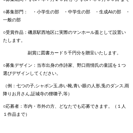
○募集部門： ・小学生の部 ・中学生の部 ・生成AIの部 ・
一般の部
○受賞作品：磯原駅西地区に実際のマンホール蓋として設置い
たします。
副賞に図書カード５千円分を贈呈いたします。
○募集デザイン：当市出身の作詩家、野口雨情氏の童謡を１つ
選びデザインしてください。
（例：七つの子,シャボン玉,赤い靴,青い眼の人形,兎のダンス,雨
降りお月さん,証城寺の狸囃子,等）
○応募者：市内・市外の方、どなたでも応募できます。（１人
１作品まで）