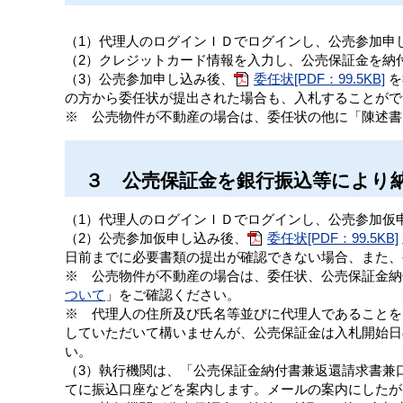
（1）代理人のログインＩＤでログインし、公売参加申
（2）クレジットカード情報を入力し、公売保証金を納
（3）公売参加申し込み後、
委任状[PDF：99.5KB]
を
の方から委任状が提出された場合も、入札することがで
※ 公売物件が不動産の場合は、委任状の他に「陳述書
３ 公売保証金を銀行振込等により
（1）代理人のログインＩＤでログインし、公売参加仮
（2）公売参加仮申し込み後、
委任状[PDF：99.5KB]
日前までに必要書類の提出が確認できない場合、また、
※ 公売物件が不動産の場合は、委任状、公売保証金納
ついて
」をご確認ください。
※ 代理人の住所及び氏名等並びに代理人であることを
していただいて構いませんが、公売保証金は入札開始日
い。
（3）執行機関は、「公売保証金納付書兼返還請求書兼
てに振込口座などを案内します。メールの案内にしたが