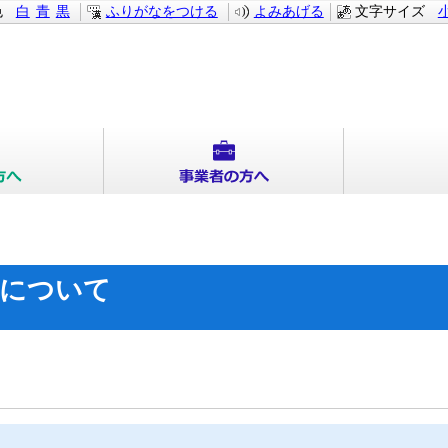
色
白
青
黒
ふりがなをつける
よみあげる
文字サイズ
きについて