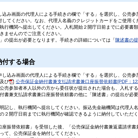
し込み画面の代理人による手続きの欄で「する」を選択し、公売参
付してください。なお、代理人名義のクレジットカードをご使用く
執行機関へ提出してください。入札開始２開庁日前までに必要書
きませんのでご注意ください。
」の提出が必要となります。手続きの詳細については「
陳述書の
納付する場合
申し込み画面の代理人による手続き欄で「する」を選択し、公売参
及び
公売保証金納付書兼支払請求書兼口座振替依頼書[PDF：122
公売参加者本人以外の方から委任状が提出された場合も、入札す
付書兼支払請求書兼口座振替依頼書の他に「陳述書」の提出が必
明記し、執行機関へ提出してください。振込先金融機関は代理人
の２開庁日前までに執行機関が確認できるように納付していただ
口座振替依頼書」を受領した後、「公売保証金納付書兼返還請求書
って、公売保証金を納付してください。