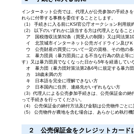
インターネット公売では、代理人が公売参加の手続きを
れらに付帯する事務を委任することとします。
（1） 手続きに入る前にKSI官公庁オークション利用規
（2） 以下のいずれかに該当する方は代理人となること
ア 国税徴収法第92条（買受人の制限）又は同法第1
イ 北茨城市インターネット公売ガイドライン及びＫ
ウ 公売財産の買受について一定の資格、その他の条
エ 暴力団員（暴力団員による不当な行為の防止等に関
す）又は暴力団員でなくなった日から5年を経過してい
オ 暴力団（暴力団対策法第2条6号に規定する暴力団
カ 18歳未満の方
キ 日本語を完全に理解できない方
ク 日本国内に住所、連絡先がいずれもない方
（3）代理人による公売参加手続きは、公売保証金の納
って手続きを行ってください。
（4） 公売保証金の納付方法及び金額は公売物件ごと
（5） 公売物件が農地を含む場合は、あらかじめ執行
２ 公売保証金をクレジットカード