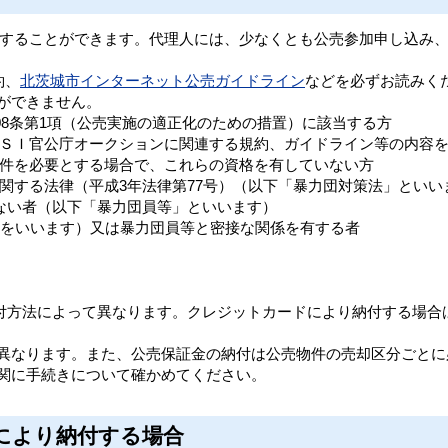
することができます。代理人には、少なくとも公売参加申し込み
約、
北茨城市インターネット公売ガイドライン
などを必ずお読みく
ができません。
08条第1項（公売実施の適正化のための措置）に該当する方
ＳＩ官公庁オークションに関連する規約、ガイドライン等の内容を
件を必要とする場合で、これらの資格を有していない方
する法律（平成3年法律第77号）（以下「暴力団対策法」といい
ない者（以下「暴力団員等」といいます）
をいいます）又は暴力団員等と密接な関係を有する者
付方法によって異なります。クレジットカードにより納付する場合
に異なります。また、公売保証金の納付は公売物件の売却区分ごと
機関に手続きについて確かめてください。
により納付する場合