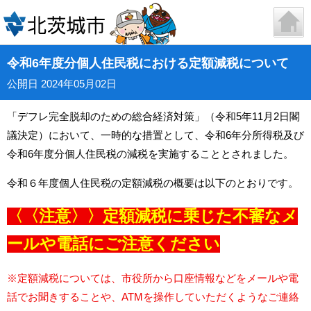
令和6年度分個人住民税における定額減税について
公開日 2024年05月02日
「デフレ完全脱却のための総合経済対策」（令和5年11月2日閣
議決定）において、一時的な措置として、令和6年分所得税及び
令和6年度分個人住民税の減税を実施することとされました。
令和６年度個人住民税の定額減税の概要は以下のとおりです。
〈〈注意〉〉定額減税に乗じた不審なメ
ールや電話にご注意ください
※定額減税については、市役所から口座情報などをメールや電
話でお聞きすることや、ATMを操作していただくようなご連絡