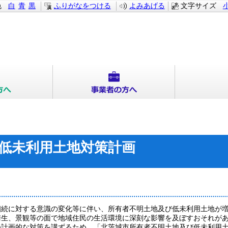
色
白
青
黒
ふりがなをつける
よみあげる
文字サイズ
低未利用土地対策計画
続に対する意識の変化等に伴い、所有者不明土地及び低未利用土地が
生、景観等の面で地域住民の生活環境に深刻な影響を及ぼすおそれが
計画的な対策を講ずるため、「北茨城市所有者不明土地及び低未利用