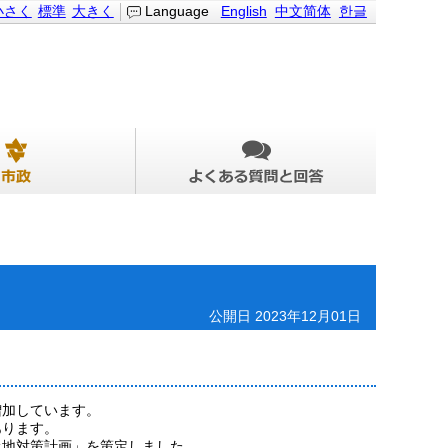
小さく
標準
大きく
Language
English
中文简体
한글
公開日 2023年12月01日
増加しています。
あります。
土地対策計画」を策定しました。