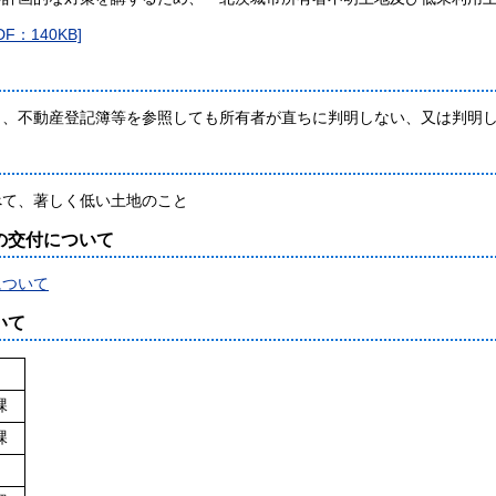
：140KB]
、不動産登記簿等を参照しても所有者が直ちに判明しない、又は判明し
て、著しく低い土地のこと
の交付について
について
いて
課
課