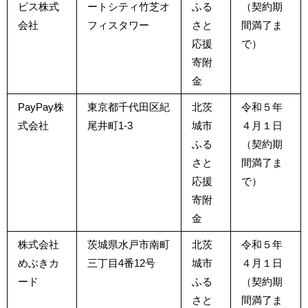
ビス株式
ートシティ竹芝オ
ふる
（契約期
会社
フィスタワー
さと
間満了ま
応援
で）
寄附
金
PayPay株
東京都千代田区紀
北茨
令和５年
式会社
尾井町1-3
城市
４月１日
ふる
（契約期
さと
間満了ま
応援
で）
寄附
金
株式会社
茨城県水戸市南町
北茨
令和５年
めぶきカ
三丁目4番12号
城市
４月１日
ード
ふる
（契約期
さと
間満了ま