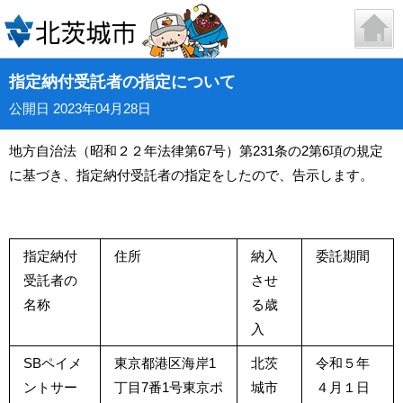
指定納付受託者の指定について
公開日 2023年04月28日
地方自治法（昭和２２年法律第67号）第231条の2第6項の規定
に基づき、指定納付受託者の指定をしたので、告示します。
指定納付
住所
納入
委託期間
受託者の
させ
名称
る歳
入
SBペイメ
東京都港区海岸1
北茨
令和５年
ントサー
丁目7番1号東京ポ
城市
４月１日