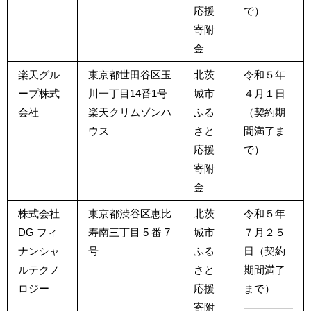
応援
で）
寄附
金
楽天グル
東京都世田谷区玉
北茨
令和５年
ープ株式
川一丁目14番1号
城市
４月１日
会社
楽天クリムゾンハ
ふる
（契約期
ウス
さと
間満了ま
応援
で）
寄附
金
株式会社
東京都渋谷区恵比
北茨
令和５年
DG フィ
寿南三丁目 5 番 7
城市
７月２５
ナンシャ
号
ふる
日（契約
ルテクノ
さと
期間満了
ロジー
応援
まで）
寄附