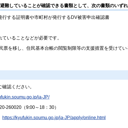
に避難していることが確認できる書類として、次の書類のいず
行する証明書や市町村が発行するDV被害申出確認書
れていることなどが必要です。
住民票を移し、住民基本台帳の閲覧制限等の支援措置を受けてい
ご確認ください。
yufukin.soumu.go.jp/ja-JP/
020（9:00～18：30）
内
https://kyufukin.soumu.go.jp/ja-JP/apply/online.html