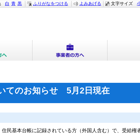
色
白
青
黒
ふりがなをつける
よみあげる
文字サイズ
ついてのお知らせ 5月2日現在
て、住民基本台帳に記録されている方（外国人含む）で、受給