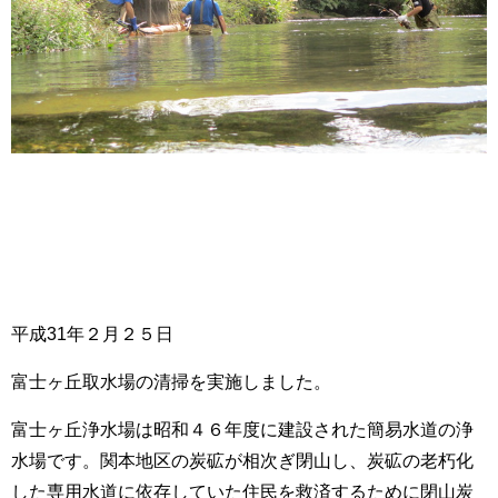
平成31年２月２５日
富士ヶ丘取水場の清掃を実施しました。
富士ヶ丘浄水場は昭和４６年度に建設された簡易水道の浄
水場です。関本地区の炭砿が相次ぎ閉山し、炭砿の老朽化
した専用水道に依存していた住民を救済するために閉山炭