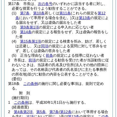
第17条
市長は、
次の各号
のいずれかに該当する者に対し、
必要な措置を行うよう勧告することができる。
(1)
第7条
、
第10条
若しくは
第11条
(これらの規定を
第12
条
において準用する場合を含む。)
又は
第13条
の規定によ
る届出をせず、又は虚偽の届出をした者
(2)
第9条第1項
の規定による申入れに応じない者
(3)
第14条
の規定による報告をせず、又は虚偽の報告をし
た者
(4)
第15条第1項
の規定による検査を拒み、妨げ、若しく
は忌避し、又は
同項
の規定による質問に対して答弁をせ
ず、若しくは虚偽の答弁をした者
(5)
正当な理由なく
前条
の規定による指導に従わない者
2
市長は、
前項
の規定による勧告を受けた者が当該勧告に従
わないときは、当該者の氏名及び住所
(法人その他の団体に
あっては、その名称及び代表者の氏名並びに主たる事務所
の所在地)
並びに勧告の内容を公表することができる。
(委任)
第18条
この条例
の施行に関し必要な事項は、規則で定め
る。
附
則
(施行期日)
1
この条例
は、平成30年1月1日から施行する。
(経過措置)
2
第4条第2項
、
第5条
、
第7条
(
第12条
において準用する場合
を含む。
次項
において同じ。)
及び
第13条
の規定は、
この条