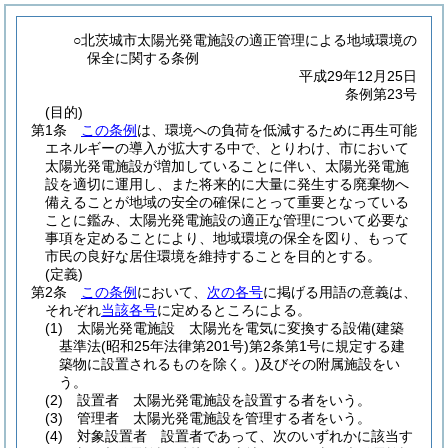
○北茨城市太陽光発電施設の適正管理による地域環境の
保全に関する条例
平成29年12月25日
条例第23号
(目的)
第1条
この条例
は、環境への負荷を低減するために再生可能
エネルギーの導入が拡大する中で、とりわけ、市において
太陽光発電施設が増加していることに伴い、太陽光発電施
設を適切に運用し、また将来的に大量に発生する廃棄物へ
備えることが地域の安全の確保にとって重要となっている
ことに鑑み、太陽光発電施設の適正な管理について必要な
事項を定めることにより、地域環境の保全を図り、もって
市民の良好な居住環境を維持することを目的とする。
(定義)
第2条
この条例
において、
次の各号
に掲げる用語の意義は、
それぞれ
当該各号
に定めるところによる。
(1)
太陽光発電施設 太陽光を電気に変換する設備
(建築
基準法
(昭和25年法律第201号)
第2条第1号に規定する建
築物に設置されるものを除く。)
及びその附属施設をい
う。
(2)
設置者 太陽光発電施設を設置する者をいう。
(3)
管理者 太陽光発電施設を管理する者をいう。
(4)
対象設置者 設置者であって、次のいずれかに該当す