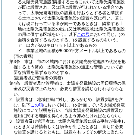
る太陽光発電施設
(隣接する土地において太陽光発電施設
が既に設置され、又は現に設置が行われている場合であ
って、太陽光発電施設の設置を行おうとする者と隣接す
る土地において太陽光発電施設の設置を既に行い、若し
くは現に行っている者が同一であるときは、隣接する土
地の太陽光発電施設の出力又は事業区域
(太陽光発電施設
の用に供する区域をいう。以下
この号
において同じ。)
の
面積を合算するものとする。)
を設置するものをいう。
ア
出力が500キロワット以上であるもの
イ
事業区域の面積が5,000平方メートル以上であるもの
(市の責務)
第3条
市は、市の区域内における太陽光発電施設の状況を把
握するよう努め、太陽光発電施設の適正な管理について必
要な措置を講ずるものとする。
(設置者及び管理者の責務)
第4条
設置者及び管理者は、太陽光発電施設の周辺環境の保
全及び災害防止のため、必要な措置を講じなければならな
い。
2
設置者は、地域住民に対し、あらかじめ、設置
(増設を含
む。以下
この項
において同じ。)
を計画している太陽光発電
施設について説明を行い、当該太陽光発電施設の設置及び
運用に関する理解を得られるよう努めなければならない。
3
設置者及び管理者は、太陽光発電施設に係る事故が発生し
たとき又は苦情若しくは紛争が生じたときは、直ちに必要
な措置を講じるとともに、誠意をもってその解決に当たら