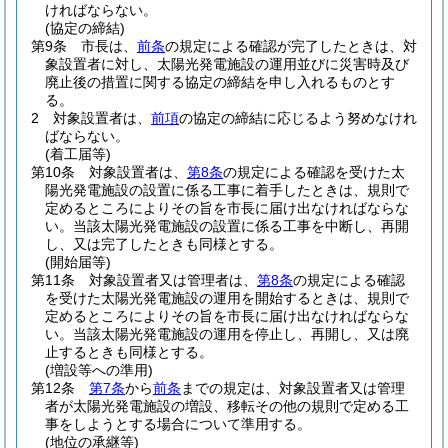
ければならない。
(協定の締結)
第9条
市長は、
前条
の規定による確認が完了したときは、対
象設置者に対し、太陽光発電施設の運用並びに災害時及び
廃止後の措置に関する協定の締結を申し入れるものとす
る。
2
対象設置者は、
前項
の協定の締結に応じるよう努めなけれ
ばならない。
(着工届等)
第10条
対象設置者は、
第8条
の規定による確認を受けた太
陽光発電施設の設置に係る工事に着手したときは、規則で
定めるところによりその旨を市長に届け出なければならな
い。
当該太陽光発電施設の設置に係る工事を中断し、再開
し、又は完了したときも同様とする。
(開始届等)
第11条
対象設置者又は管理者は、
第8条
の規定による確認
を受けた太陽光発電施設の運用を開始するときは、規則で
定めるところによりその旨を市長に届け出なければならな
い。
当該太陽光発電施設の運用を停止し、再開し、又は廃
止するときも同様とする。
(増設等への準用)
第12条
第7条
から
前条
までの規定は、対象設置者又は管理
者が太陽光発電施設の増設、移転その他の規則で定める工
事をしようとする場合について準用する。
(地位の承継等)