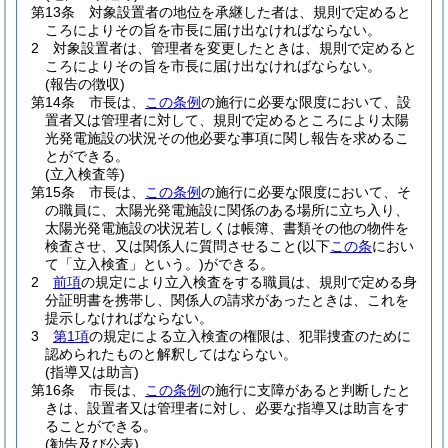
第13条
対象設置者の地位を承継した者は、規則で定めると
ころによりその旨を市長に届け出なければならない。
2
対象設置者は、管理者を変更したときは、規則で定めると
ころによりその旨を市長に届け出なければならない。
(報告の徴収)
第14条
市長は、
この条例
の施行に必要な限度において、設
置者又は管理者に対して、規則で定めるところにより太陽
光発電施設の状況その他必要な事項に関し報告を求めるこ
とができる。
(立入検査等)
第15条
市長は、
この条例
の施行に必要な限度において、そ
の職員に、太陽光発電施設に関係のある場所に立ち入り、
太陽光発電施設の状況若しくは帳簿、書類その他の物件を
検査させ、又は関係人に質問させること
(以下
この条
におい
て「立入検査」という。)
ができる。
2
前項
の規定により立入検査をする職員は、規則で定める身
分証明書を携帯し、関係人の請求があったときは、これを
提示しなければならない。
3
第1項
の規定による立入検査の権限は、犯罪捜査のために
認められたものと解釈してはならない。
(指導又は助言)
第16条
市長は、
この条例
の施行に支障があると判断したと
きは、設置者又は管理者に対し、必要な指導又は助言をす
ることができる。
(勧告及び公表)