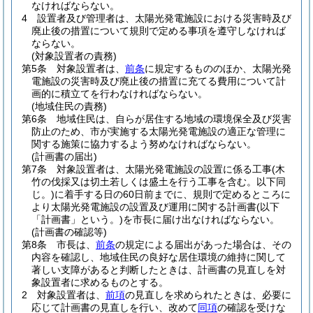
なければならない。
4
設置者及び管理者は、太陽光発電施設における災害時及び
廃止後の措置について規則で定める事項を遵守しなければ
ならない。
(対象設置者の責務)
第5条
対象設置者は、
前条
に規定するもののほか、太陽光発
電施設の災害時及び廃止後の措置に充てる費用について計
画的に積立てを行わなければならない。
(地域住民の責務)
第6条
地域住民は、自らが居住する地域の環境保全及び災害
防止のため、市が実施する太陽光発電施設の適正な管理に
関する施策に協力するよう努めなければならない。
(計画書の届出)
第7条
対象設置者は、太陽光発電施設の設置に係る工事
(木
竹の伐採又は切土若しくは盛土を行う工事を含む。以下同
じ。)
に着手する日の60日前までに、規則で定めるところに
より太陽光発電施設の設置及び運用に関する計画書
(以下
「計画書」という。)
を市長に届け出なければならない。
(計画書の確認等)
第8条
市長は、
前条
の規定による届出があった場合は、その
内容を確認し、地域住民の良好な居住環境の維持に関して
著しい支障があると判断したときは、計画書の見直しを対
象設置者に求めるものとする。
2
対象設置者は、
前項
の見直しを求められたときは、必要に
応じて計画書の見直しを行い、改めて
同項
の確認を受けな